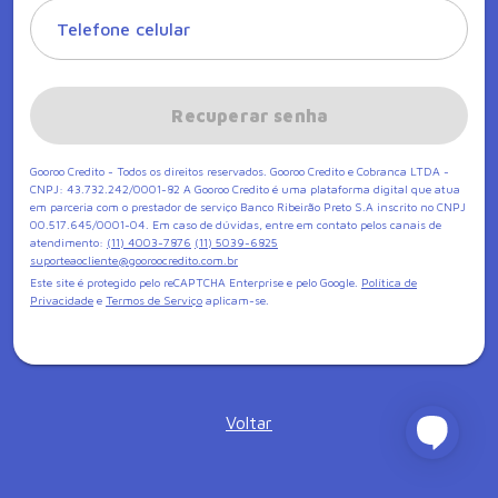
Telefone celular
Recuperar senha
Gooroo Credito - Todos os direitos reservados. Gooroo Credito e Cobranca LTDA -
CNPJ: 43.732.242/0001-82 A Gooroo Credito é uma plataforma digital que atua
em parceria com o prestador de serviço Banco Ribeirão Preto S.A inscrito no CNPJ
00.517.645/0001-04. Em caso de dúvidas, entre em contato pelos canais de
atendimento:
(11) 4003-7876
(11) 5039-6825
suporteaocliente@gooroocredito.com.br
Este site é protegido pelo reCAPTCHA Enterprise e pelo Google.
Política de
Privacidade
e
Termos de Serviço
aplicam-se.
Voltar